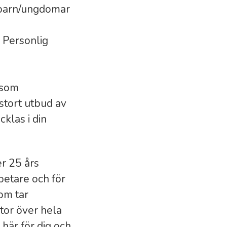
d barn/ungdomar
 Personlig
 som
stort utbud av
cklas i din
r 25 års
betare och för
om tar
tor över hela
 här för dig och