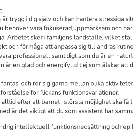
:
 är trygg i dig själv och kan hantera stressiga si
Du behöver vara fokuserad,uppmärksam och har
. Arbetet sker i familjens landställe, vilket stäl
kt och förmåga att anpassa sig till andras ruti
ara professionell samtidigt som du är en naturl
n är en glad och energifylld tjej som älskar att 
antasi och rör sig gärna mellan olika aktivitete
 förståelse för flickans funktionsvariationer.
alltid efter att barnet i största möjlighet ska få
med är det viktigt att du som assistent har samm
indrig intellektuell funktionsnedsättning och epil