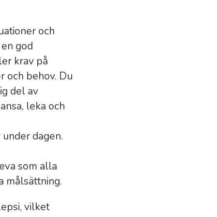
tuationer och
 en god
ler krav på
ner och behov. Du
ig del av
dansa, leka och
r under dagen.
 leva som alla
a målsättning.
epsi, vilket