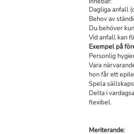
innebär:
Dagliga anfall 
Behov av ständ
Du behöver kunn
Vid anfall kan f
Exempel på för
Personlig hygi
Vara närvarande
hon får ett epile
Spela sällskap
Delta i vardags
flexibel.
Meriterande: