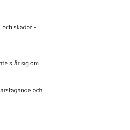
 och skador -
te slår sig om
varstagande och