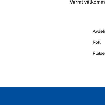
Varmt välkomme
Avdel
Roll
Platse