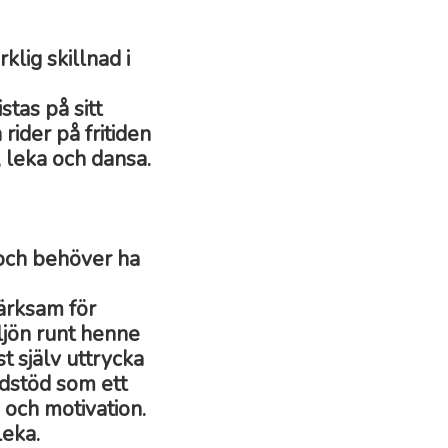
lig skillnad i
stas på sitt
 rider på fritiden
, leka och dansa.
n och behöver ha
ärksam för
ljön runt henne
st själv uttrycka
ldstöd som ett
 och motivation.
leka.