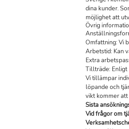
dina kunder. So
möjlighet att ut
Övrig informati
Anställningsfor
Omfattning: Vi 
Arbetstid: Kan v
Extra arbetspas
Tillträde: Enli
Vi tillämpar ind
löpande och tjän
vikt kommer att
Sista ansöknin
Vid frågor om t
Verksamhetsch