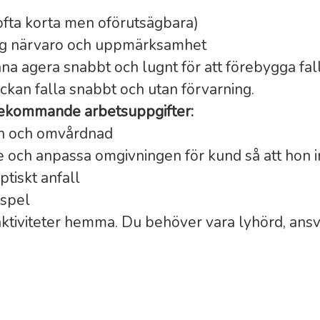
(ofta korta men oförutsägbara)
ig närvaro och uppmärksamhet
a agera snabbt och lugnt för att förebygga fall
lickan falla snabbt och utan förvarning.
ekommande arbetsuppgifter:
en och omvårdnad
 och anpassa omgivningen för kund så att hon in
ptiskt anfall
sspel
aktiviteter hemma. Du behöver vara lyhörd, ans