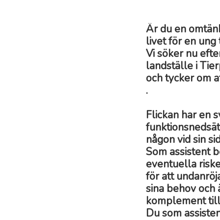
Är du en omtänk
livet för en ung t
Vi söker nu efte
landställe i Tier
och tycker om at
.
Flickan har en s
funktionsnedsätt
någon vid sin si
Som assistent b
eventuella riske
för att undanröja
sina behov och 
komplement till
Du som assisten