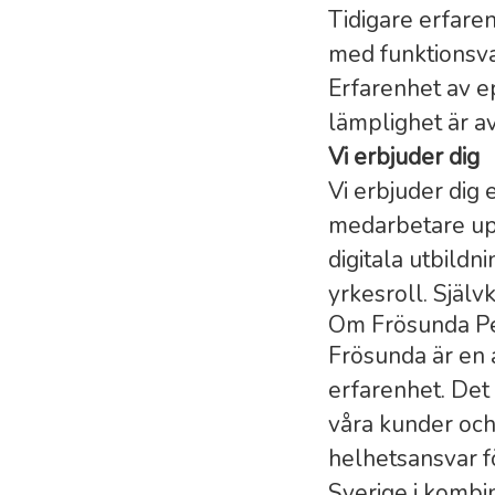
Tidigare erfare
med funktionsva
Erfarenhet av e
lämplighet är 
Vi erbjuder dig
Vi erbjuder dig 
medarbetare upp
digitala utbildn
yrkesroll. Själv
Om Frösunda Pe
Frösunda är en 
erfarenhet. Det 
våra kunder och
helhetsansvar f
Sverige i kombin