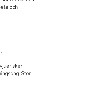
bete och
.
rvjuer sker
ningsdag. Stor