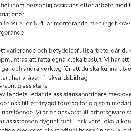
nhet inom personlig assistans eller arbete me
riationer.
pilepsi eller NPF är meriterande men inget krav.
avgörande
ett varierande och betydelsefullt arbete, där du
muntras att fatta egna kloka beslut. Vi har ett 
ingar och andra verktyg för att du ska kunna utve
klart har vi även friskvårdsbidrag.
rsonlig assistans
av landets ledande assistansanordnare med öve
gör oss till ett tryggt företag för dig som medar
 närstående. Vi är en ansvarsfull arbetsgivare s
ör assistansen dygnet runt. Tack vare lokala kon
ation med centrala stödfunktioner finns vi alltid