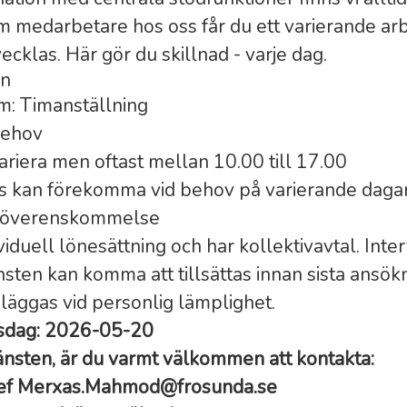
m medarbetare hos oss får du ett varierande ar
vecklas. Här gör du skillnad - varje dag.
on
m: Timanställning
behov
ariera men oftast mellan 10.00 till 17.00
s kan förekomma vid behov på varierande dagar
gt överenskommelse
ividuell lönesättning och har kollektivavtal. Inte
sten kan komma att tillsättas innan sista ansök
 läggas vid personlig lämplighet.
gsdag: 2026-05-20
jänsten, är du varmt välkommen att kontakta:
ef Merxas.Mahmod@frosunda.se