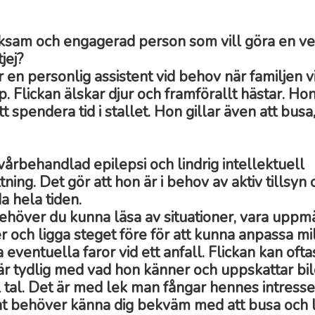
sam och engagerad person som vill göra en verk
jej?
r en personlig assistent vid behov när familjen vi
p. Flickan älskar djur och framförallt hästar. Hon
t spendera tid i stallet. Hon gillar även att busa
vårbehandlad epilepsi och lindrig intellektuell
ning. Det gör att hon är i behov av aktiv tillsy
da hela tiden.
ehöver du kunna läsa av situationer, vara uppm
r och ligga steget före för att kunna anpassa mi
 eventuella faror vid ett anfall. Flickan kan ofta
är tydlig med vad hon känner och uppskattar bi
 tal. Det är med lek man fångar hennes intresse
t behöver känna dig bekväm med att busa och 