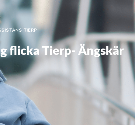
SISTANS TIERP
ig flicka Tierp- Ängskär